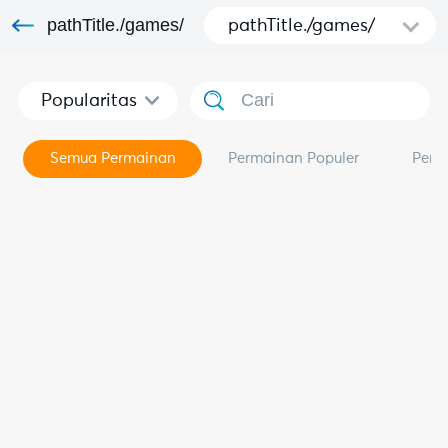
pathTitle./games/
pathTitle./games/
Popularitas
Semua Permainan
Permainan Populer
Perm