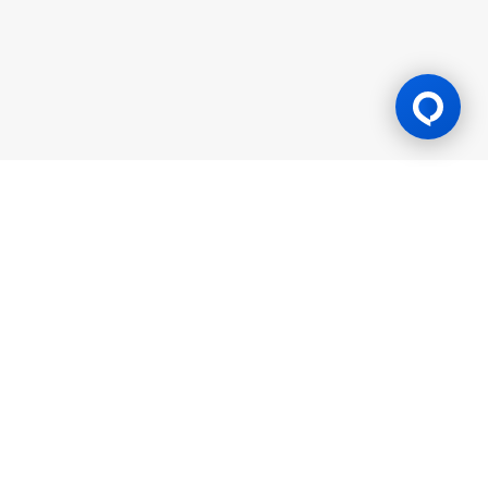
Lesen Permainan
BK8 dioperasikan oleh Mettlemind Tech Ltd., dengan nomor
registrasi: 15779, dan alamat terdaftar di Hamchako,
Mutsamudu, Pulau Otonom Anjouan, Uni Komoro. BK8
berlisensi dan teregulasi oleh Pemerintah Pulau Otonom