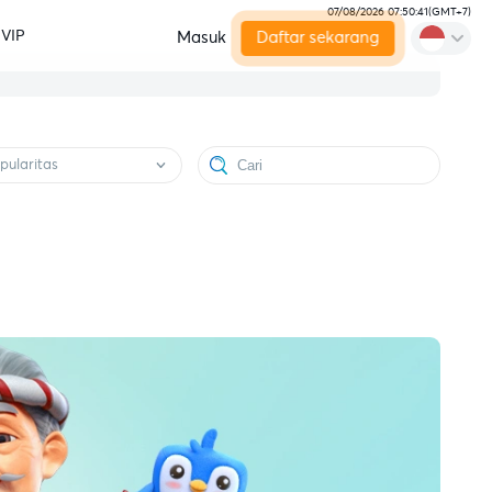
07/08/2026 07:50:42
(
GMT+7
)
VIP
Masuk
Daftar sekarang
pularitas