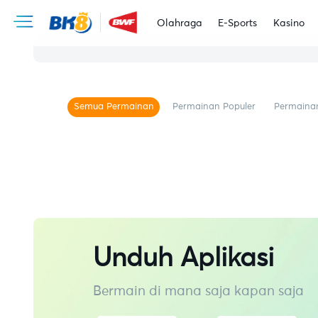
Olahraga
E-Sports
Kasino
Semua Permainan
Permainan Populer
Permaina
Unduh Aplikasi
Bermain di mana saja kapan saja