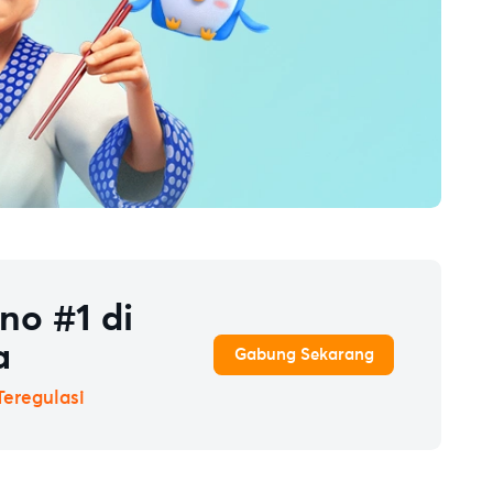
no #1 di
a
Gabung Sekarang
Teregulasi