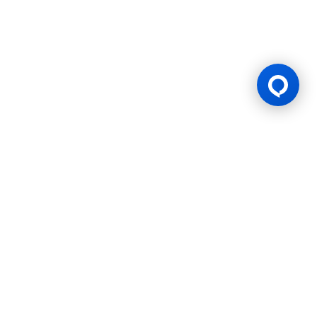
Indonesia
Pengsijilan