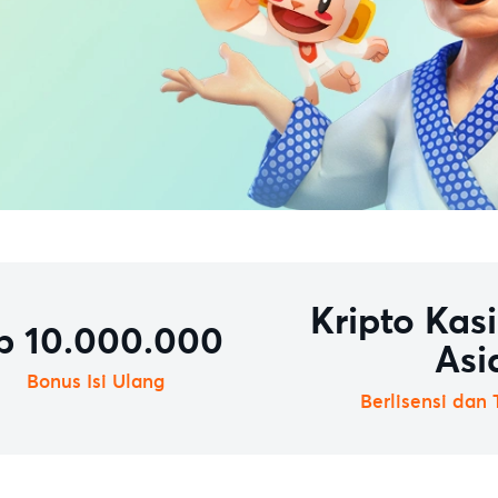
Kripto Kasi
p 10.000.000
Asi
Bonus Isi Ulang
Berlisensi dan 