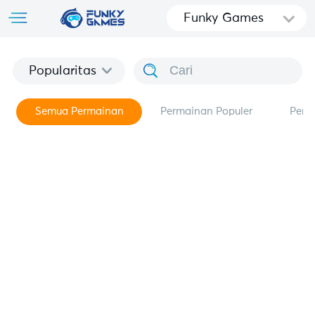
Funky Games
Popularitas
Semua Permainan
Permainan Populer
Perm