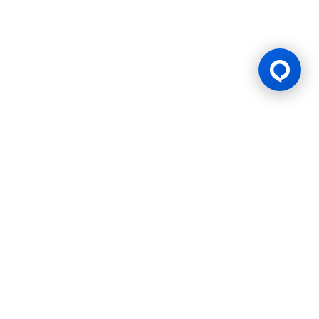
Lesen Permainan
BK8 dioperasikan oleh Mettlemind Tech Ltd., dengan nomor
registrasi: 15779, dan alamat terdaftar di Hamchako,
Mutsamudu, Pulau Otonom Anjouan, Uni Komoro. BK8
berlisensi dan teregulasi oleh Pemerintah Pulau Otonom