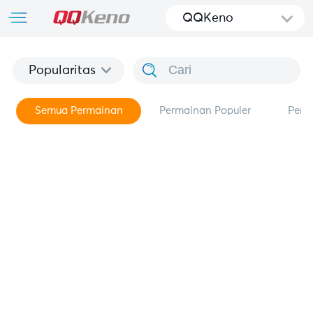
QQKeno
Popularitas
Semua Permainan
Permainan Populer
Perm