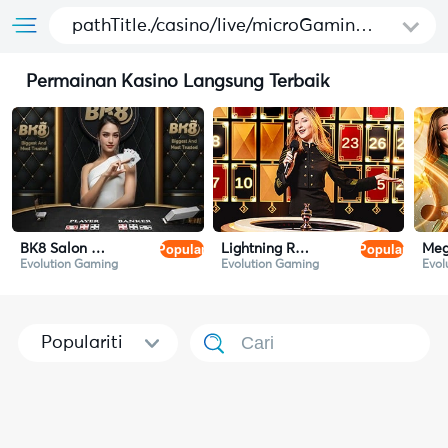
pathTitle./casino/live/microGaming
Plus
Permainan Kasino Langsung Terbaik
Popular
Popular
BK8 Salon Prive Baccarat
Lightning Roulette
Meg
Evolution Gaming
Evolution Gaming
Evol
Populariti