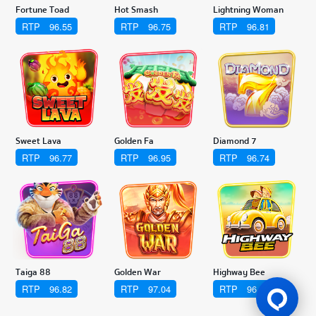
Fortune Toad
Hot Smash
Lightning Woman
RTP
96.55
RTP
96.75
RTP
96.81
Sweet Lava
Golden Fa
Diamond 7
RTP
96.77
RTP
96.95
RTP
96.74
Taiga 88
Golden War
Highway Bee
RTP
96.82
RTP
97.04
RTP
96.83