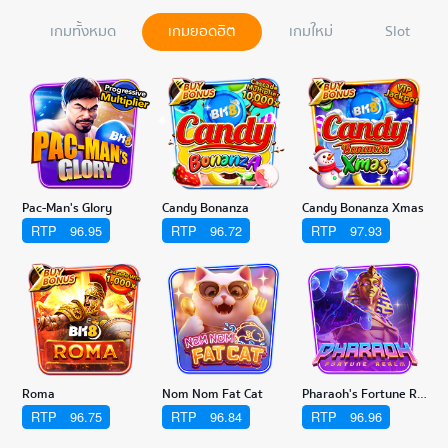
เกมทั้งหมด
เกมยอดฮิต
เกมใหม่
slot
Pac-Man's Glory
Candy Bonanza
Candy Bonanza Xmas
RTP
96.95
RTP
96.72
RTP
97.93
Roma
Nom Nom Fat Cat
Pharaoh's Fortune Realm
RTP
96.75
RTP
96.84
RTP
96.96