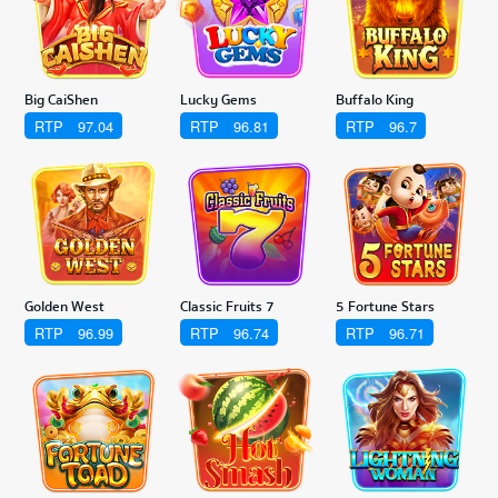
Big CaiShen
Lucky Gems
Buffalo King
RTP
97.04
RTP
96.81
RTP
96.7
Golden West
Classic Fruits 7
5 Fortune Stars
RTP
96.99
RTP
96.74
RTP
96.71