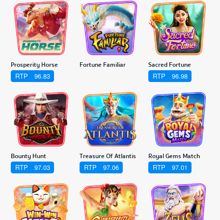
Prosperity Horse
Fortune Familiar
Sacred Fortune
RTP
96.83
RTP
96.98
Bounty Hunt
Treasure Of Atlantis
Royal Gems Match
RTP
97.03
RTP
97.06
RTP
97.01