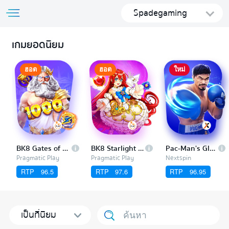
Spadegaming
เกมยอดนิยม
ฮอต
ฮอต
ใหม่
BK8 Gates of Olympus 1000
BK8 Starlight Princess
Pac-Man's Glory
Pragmatic Play
Pragmatic Play
Nextspin
RTP
96.5
RTP
97.6
RTP
96.95
เป็นที่นิยม