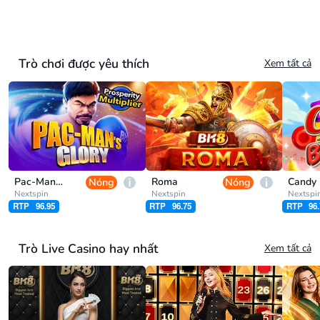
Trò chơi được yêu thích
Xem tất cả
Pac-Man's Glory
Roma
Nóng
Nóng
Nextspin
Nextspin
Nextspi
RTP
96.95
RTP
96.75
RTP
96
Trò Live Casino hay nhất
Xem tất cả