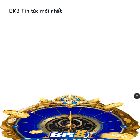
BK8 Tin tức mới nhất