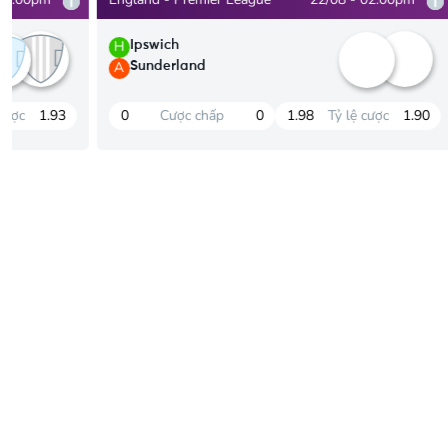
H
H
Ipswich
Brent
A
A
Sunderland
Tott
0
Cược chấp
0
1.98
Tỷ lệ cược
1.90
0
C