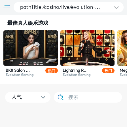
pathTitle./casino/live/evolution-
gaming3
最佳真人娱乐游戏
热门
热门
BK8 Salon Prive Baccarat
Lightning Roulette
Meg
Evolution Gaming
Evolution Gaming
Evol
人气