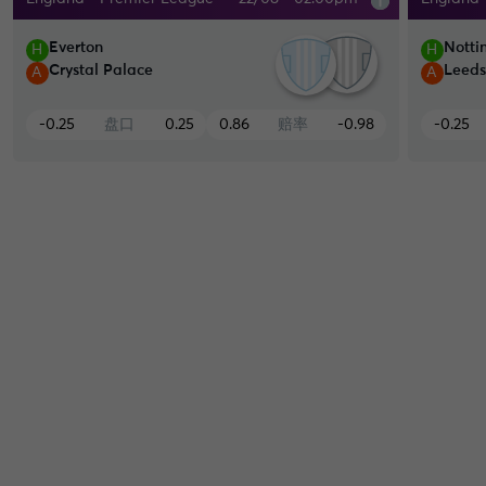
Everton
Notti
H
H
Crystal Palace
Leeds
A
A
-0.25
盘口
0.25
0.86
赔率
-0.98
-0.25