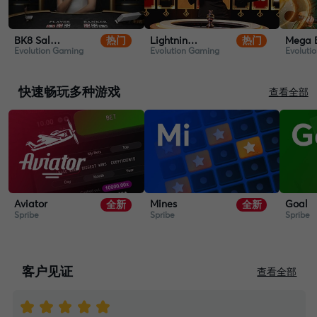
BK8 Salon Prive Baccarat
Lightning Roulette
Mega B
热门
热门
Evolution Gaming
Evolution Gaming
Evoluti
快速畅玩多种游戏
查看全部
Aviator
Mines
Goal
全新
全新
Spribe
Spribe
Spribe
客户见证
查看全部