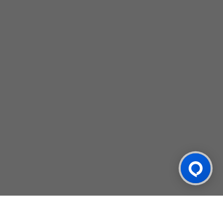
官方赞助商
伙伴
我们过往的赞助