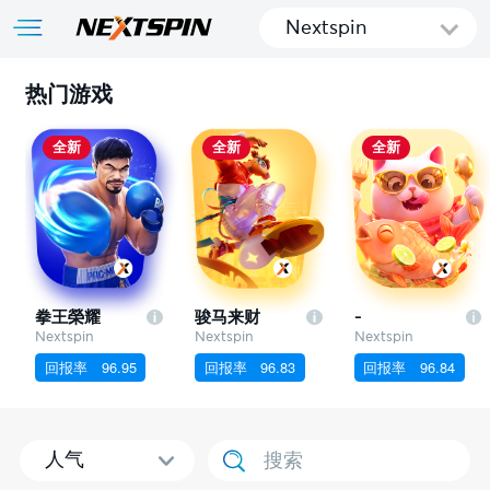
Nextspin
热门游戏
全新
全新
全新
拳王榮耀
骏马来财
-
Nextspin
Nextspin
Nextspin
回报率
96.95
回报率
96.83
回报率
96.84
人气