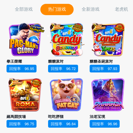
全部游戏
热门游戏
全新游戏
老虎机
拳王榮耀
糖糖派对
糖糖圣诞派对
回报率
96.95
回报率
96.72
回报率
97.93
羅馬競技場
吃吃胖猫
法老宝境
回报率
96.75
回报率
96.84
回报率
96.96