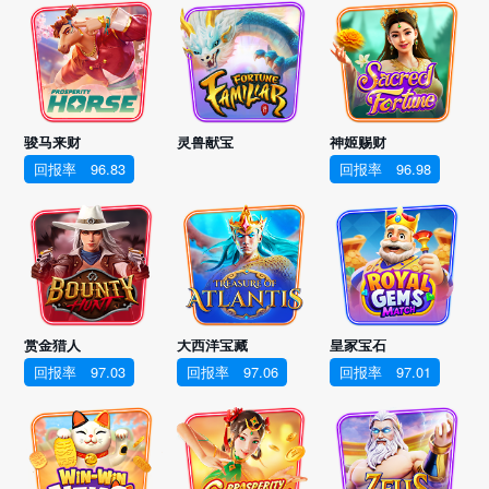
骏马来财
灵兽献宝
神姬赐财
回报率
96.83
回报率
96.98
赏金猎人
大西洋宝藏
皇家宝石
回报率
97.03
回报率
97.06
回报率
97.01